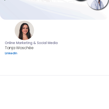
Online Marketing & Social Media
Tanja Woschée
LinkedIn
Vom 8. bis 9. März waren wir am 18. Arbeitstreffen des
FertiPROTEKT Netzwerk e.V.! Dort hattet ihr die
Möglichkeit, direkt vor Ort mit unseren MedITEX
Expert*innen Anna und Mohamad zu sprechen. Sie
waren für euch da, um eure Fragen zu beantworten
und euch die neusten Updates und Erweiterungen der
MedITEX IVF Software zu demonstrieren.